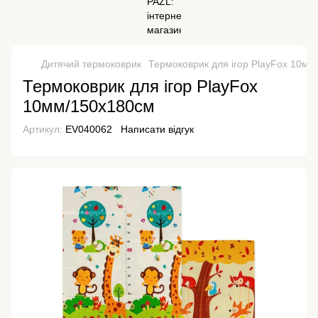
Дитячий термоковрик
Термоковрик для ігор PlayFox 10м
Термоковрик для ігор PlayFox
10мм/150х180см
Артикул:
EV040062
Написати відгук