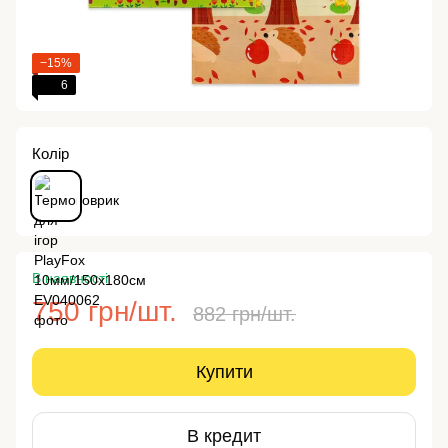
−15%
6
Колір
В наявності
750 грн/шт.
882 грн/шт.
Купити
В кредит