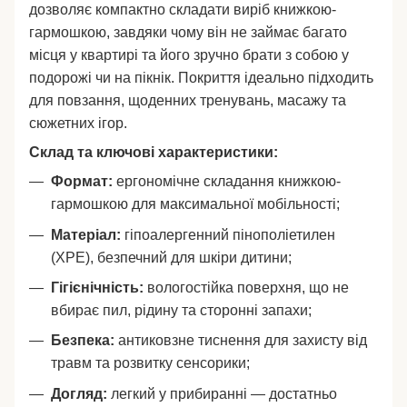
дозволяє компактно складати виріб книжкою-
гармошкою, завдяки чому він не займає багато
місця у квартирі та його зручно брати з собою у
подорожі чи на пікнік. Покриття ідеально підходить
для повзання, щоденних тренувань, масажу та
сюжетних ігор.
Склад та ключові характеристики:
Формат:
ергономічне складання книжкою-
гармошкою для максимальної мобільності;
Матеріал:
гіпоалергенний пінополіетилен
(XPE), безпечний для шкіри дитини;
Гігієнічність:
вологостійка поверхня, що не
вбирає пил, рідину та сторонні запахи;
Безпека:
антиковзне тиснення для захисту від
травм та розвитку сенсорики;
Догляд:
легкий у прибиранні — достатньо