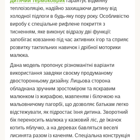
Дитячий термоковрик
гарантує відмінну
теплоізоляцію, надійно захищаючи дитину від
холодної підлоги в будь-яку пору року. Особливістю
виробу є спеціальне рифлене покриття з
тисненням, яке виконує відразу дві функції:
запобігає ковзанню під час активних ігор та сприяє
розвитку тактильних навичок і дрібної моторики
малюка.
Дана модель пропонує різноманітні варіанти
використання завдяки своєму продуманому
двосторонньому дизайну. Лицьова сторона
обладнана зручним зростоміром та яскравим
малюнком із жирафою, мавпеням і білочкою на
мальовничому пагорбі, що дозволяє батькам легко
відстежувати, як підростає їхня дитина. Зворотний
бік переносить малюка у казковий ліс, де їжачок
котить яблучко, а на деревах бавляться веселі
лисинята разом із каченям. Спеціальна конструкція