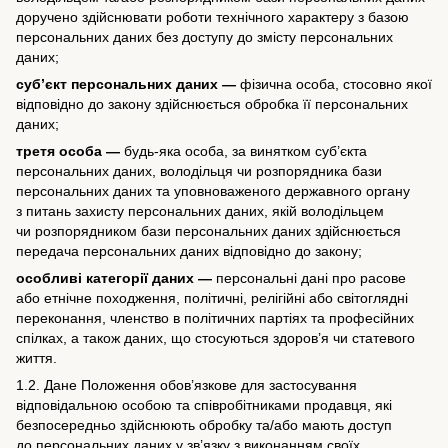
доручено здійснювати роботи технічного характеру з базою
персональних даних без доступу до змісту персональних
даних;
суб’єкт персональних даних —
фізична особа, стосовно якої
відповідно до закону здійснюється обробка її персональних
даних;
третя особа —
будь-яка особа, за винятком суб’єкта
персональних даних, володільця чи розпорядника бази
персональних даних та уповноваженого державного органу
з питань захисту персональних даних, якій володільцем
чи розпорядником бази персональних даних здійснюється
передача персональних даних відповідно до закону;
особливі категорії даних —
персональні дані про расове
або етнічне походження, політичні, релігійні або світоглядні
переконання, членство в політичних партіях та професійних
спілках, а також даних, що стосуються здоров’я чи статевого
життя.
1.2. Дане Положення обов’язкове для застосування
відповідальною особою та співробітниками продавця, які
безпосередньо здійснюють обробку та/або мають доступ
до персональних даних у зв’язку з виконанням своїх