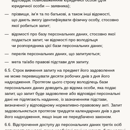
юридичної особи — заявника);
прізвище, ім'я та по батькові, а також інші відомості,
що дають змогу ідентифікувати фізичну особу, стосовно
якої робиться запит;
відомості про базу персональних даних, стосовно якої
подається запит, чи відомості про володільця
чи розпорядника цієї бази персональних даних;
перелік персональних даних, що запитуються;
мета та/або правові підстави для запиту.
6.5. Строк вивчення запиту на предмет його задоволення
не може перевищувати десяти робочих днів з дня його
надходження. Протягом цього строку володілець бази
персональних даних доводить до відома особи, яка подає
запит, що запит буде задоволене або відповідні персональні
дані не підлягають наданню, із зазначенням підстави,
визначеної у відповідному нормативно-правовому акті. Запит
задовольняється протягом тридцяти календарних днів з дня
його надходження, якщо інше не передбачено законом.
6.6. Відстрочення доступу до персональних даних третіх осіб