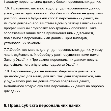
і захисту персональних даних у базах персональних даних.
7.6. Працівники, що мають доступ до персональних даних,
у тому числі, здійснюють їх обробку зобов’язані не допускати
розголошення у будь-який спосіб персональних даних, які
їм було довірено або які стали відомі у зв’язку з виконанням
професійних чи службових або трудових обов’язків. Таке
зобов’язання чинне після припинення ними діяльності,
пов’язаної з персональними даними, крім випадків,
установлених законом.
7.7.Особи, що мають доступ до персональних даних, у тому
числі, здійснюють їх обробку у разі порушення ними вимог
Закону України «Про захист персональних даних» несуть
відповідальність згідно законодавства України.
7.8. Персональні дані не повинні зберігатися довше, ніж
це необхідно для мети, для якої такі дані зберігаються, але
у будь-якому разі не довше строку зберігання даних,
визначеного згодою суб’єкта персональних даних на обробку
цих даних.
8. Права суб’єкта персональних даних