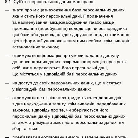
8.1. Суб'єкт персональних даних має право:
знати про місцезнаходження бази персональних даних,
яка містить його персональні дані, її призначення
та найменування, місцезнаходження та/або місце
проживання (перебування) володільця чи розпорядника
цієї бази або дати відповідне доручення щодо отримання
цієї інформації уповноваженим ним особам, крім випадків,
встановлених законом;
отримувати інформацію про умови надання доступу
до персональних даних, зокрема інформацію про третіх
осіб, яким передаються його персональні дані,
що містяться у відповідній базі персональних даних;
на доступ до своїх персональних даних, що містяться
у відповідній базі персональних даних;
отримувати не пізніш як за тридцять календарних днів
з дня надходження запиту, крім випадків, передбачених
законом, відповідь про те, чи зберігаються його
персональні дані у відповідній базі персональних даних,
а також отримувати зміст його персональних даних, які
зберігаються;
пред'являти вмотивовану вимогу із запереченням проти