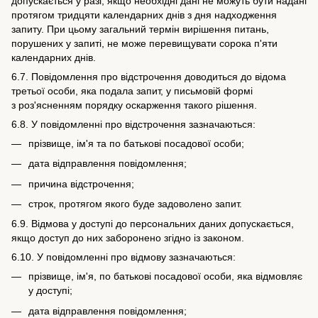
допускається у разі, якщо необхідні дані не можуть бути надані
протягом тридцяти календарних днів з дня надходження
запиту. При цьому загальний термін вирішення питань,
порушених у запиті, не може перевищувати сорока п'яти
календарних днів.
6.7. Повідомлення про відстрочення доводиться до відома
третьої особи, яка подала запит, у письмовій формі
з роз'ясненням порядку оскарження такого рішення.
6.8. У повідомленні про відстрочення зазначаються:
прізвище, ім'я та по батькові посадової особи;
дата відправлення повідомлення;
причина відстрочення;
строк, протягом якого буде задоволено запит.
6.9. Відмова у доступі до персональних даних допускається,
якщо доступ до них заборонено згідно із законом.
6.10. У повідомленні про відмову зазначаються:
прізвище, ім'я, по батькові посадової особи, яка відмовляє
у доступі;
дата відправлення повідомлення;