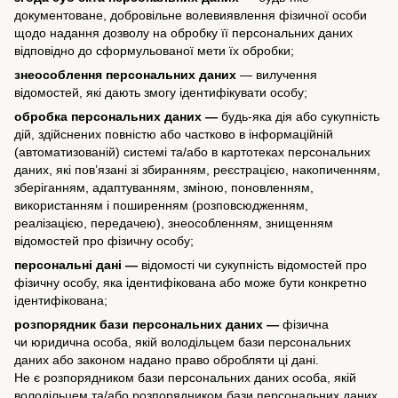
документоване, добровільне волевиявлення фізичної особи
щодо надання дозволу на обробку її персональних даних
відповідно до сформульованої мети їх обробки;
знеособлення персональних даних
— вилучення
відомостей, які дають змогу ідентифікувати особу;
обробка персональних даних —
будь-яка дія або сукупність
дій, здійснених повністю або частково в інформаційній
(автоматизованій) системі та/або в картотеках персональних
даних, які пов’язані зі збиранням, реєстрацією, накопиченням,
зберіганням, адаптуванням, зміною, поновленням,
використанням і поширенням (розповсюдженням,
реалізацією, передачею), знеособленням, знищенням
відомостей про фізичну особу;
персональні дані —
відомості чи сукупність відомостей про
фізичну особу, яка ідентифікована або може бути конкретно
ідентифікована;
розпорядник бази персональних даних —
фізична
чи юридична особа, якій володільцем бази персональних
даних або законом надано право обробляти ці дані.
Не є розпорядником бази персональних даних особа, якій
володільцем та/або розпорядником бази персональних даних