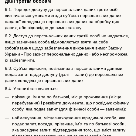
дані третім особам
6.1. Порядок доступу до персональних даних третіх осіб
визначається умовами згоди суб'єкта персональних даних,
наданої володільцю персональних даних на обробку цих
даних, або відповідно до вимог закону.
6.2. Доступ до персональних даних третій особі не надається,
якщо зазначена особа відмовляється взяти на себе
зобов'язання щодо забезпечення виконання вимог Закону
України «Про захист персональних даних» або неспроможна
їх забезпечити.
6.3. Суб'єкт відносин, пов'язаних з персональними даними,
подає запит щодо доступу (далі — запит) до персональних
даних володільцю персональних даних.
6.4. У запиті зазначаються:
прізвище, ім'я та по батькові, місце проживання (місце
перебування) і реквізити документа, що посвідчує фізичну
особу, яка подає запит (для фізичної особи — заявника);
найменування, місцезнаходження юридичної особи, яка
подає запит, посада, прізвище, ім'я та по батькові особи,
яка засвідчує запит; підтвердження того, що зміст запиту
відповідає повноваженням юридичної особи (для