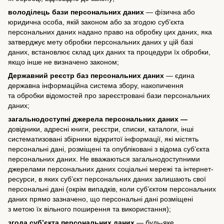
володілець бази персональних даних
— фізична або
юридична особа, якій законом або за згодою суб’єкта
персональних даних надано право на обробку цих даних, яка
затверджує мету обробки персональних даних у цій базі
даних, встановлює склад цих даних та процедури їх обробки,
якщо інше не визначено законом;
Державний реєстр баз персональних даних
— єдина
державна інформаційна система збору, накопичення
та обробки відомостей про зареєстровані бази персональних
даних;
загальнодоступні джерела персональних даних —
довідники, адресні книги, реєстри, списки, каталоги, інші
систематизовані збірники відкритої інформації, які містять
персональні дані, розміщені та опубліковані з відома суб’єкта
персональних даних. Не вважаються загальнодоступними
джерелами персональних даних соціальні мережі та інтернет-
ресурси, в яких суб’єкт персональних даних залишають свої
персональні дані (окрім випадків, коли суб’єктом персональних
даних прямо зазначено, що персональні дані розміщені
з метою їх вільного поширення та використання);
згода суб’єкта персональних даних
— будь-яке