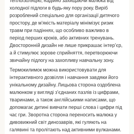
теплоізоляцію, надійно захищаючи малюка від
холодної підлоги в будь-яку пору року. Виріб
розроблений спеціально для організації дитячого
простору, де м'якість матеріалу мінімізує ризик
травм при падіннях, що особливо важливо в
період перших кроків, або активних тренувань.
Двосторонній дизайн не лише прикрашає інтер’єр,
а й стимулює зорове сприйняття, перетворюючи
звичайну підлогу на захопливу навчальну зону.
Термокилимок можна використовувати для
інтерактивного дозвілля і навчання завдяки його
унікальному дизайну. Лицьова сторона оздоблена
малюнком у вигляді з’єднаних пазлів із цифрами,
тваринами, а також англійськими написами, що
допомагає дитині вивчати перші слова і цифри під
час гри. Зворотна сторона переносить малюка у
дивовижний світ динозаврів, які гуляють на
галявині та пролітають над активними вулканами.