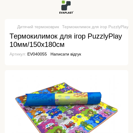
Дитячий термоковрик
Термокилимок для ігор PuzzlyPlay 
Термокилимок для ігор PuzzlyPlay
10мм/150х180см
Артикул:
EV040055
Написати відгук