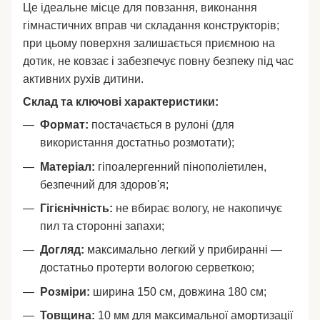
Це ідеальне місце для повзання, виконання
гімнастичних вправ чи складання конструкторів;
при цьому поверхня залишається приємною на
дотик, не ковзає і забезпечує повну безпеку під час
активних рухів дитини.
Склад та ключові характеристики:
Формат:
постачається в рулоні (для
використання достатньо розмотати);
Матеріал:
гіпоалергенний пінополіетилен,
безпечний для здоров'я;
Гігієнічність:
не вбирає вологу, не накопичує
пил та сторонні запахи;
Догляд:
максимально легкий у прибиранні —
достатньо протерти вологою серветкою;
Розміри:
ширина 150 см, довжина 180 см;
Товщина:
10 мм для максимальної амортизації