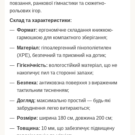
повзання, ранкової гімнастики та сюжетно-
рольових ігор.
Склад та характеристики:
Формат:
ергономічне складання книжкою-
гармошкою для компактного зберігання;
Матеріал:
гіпоалергенний пінополіетилен
(XPE), безпечний та приємний на дотик;
Гігієнічність:
вологостійкий матеріал, що не
накопичує пил та сторонні запахи;
Безпека:
антиковзна поверхня з вираженим
тактильним тисненням;
Догляд:
максимально простий — будь-які
забруднення легко витираються;
Розміри:
ширина 180 см, довжина 200 см;
Товщина:
10 мм, що забезпечує підвищену