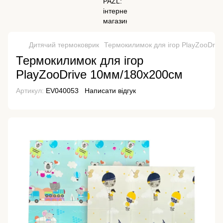
Дитячий термоковрик
Термокилимок для ігор PlayZooDri
Термокилимок для ігор
PlayZooDrive 10мм/180х200см
Артикул:
EV040053
Написати відгук