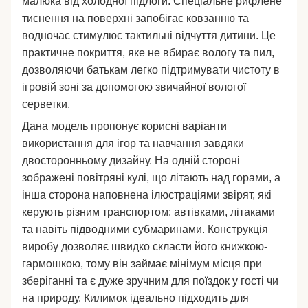
малюка від холодної підлоги. Спеціальне рифлене
тиснення на поверхні запобігає ковзанню та
водночас стимулює тактильні відчуття дитини. Це
практичне покриття, яке не вбирає вологу та пил,
дозволяючи батькам легко підтримувати чистоту в
ігровій зоні за допомогою звичайної вологої
серветки.
Дана модель пропонує корисні варіанти
використання для ігор та навчання завдяки
двосторонньому дизайну. На одній стороні
зображені повітряні кулі, що літають над горами, а
інша сторона наповнена ілюстраціями звірят, які
керують різним транспортом: автівками, літаками
та навіть підводними субмаринами. Конструкція
виробу дозволяє швидко скласти його книжкою-
гармошкою, тому він займає мінімум місця при
зберіганні та є дуже зручним для поїздок у гості чи
на природу. Килимок ідеально підходить для