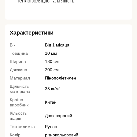
теплоізоляцію та м'якість.
Характеристики
Вік
Від 1 місяця
Товщина
10 мм
Ширина
180 см
Довжина
200 см
Материал
Пінополіетилен
Щільність
35 кг/м³
матеріала
Країна
Китай
виробник
Кількість
Двохшаровий
шарів
Тип килимка
Рулон
Колір
різнокольоровий