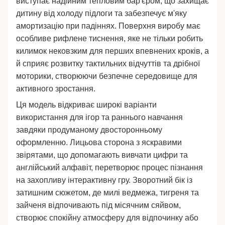
виступає надійним тепловим бар'єром, що захищає
дитину від холоду підлоги та забезпечує м'яку
амортизацію при падіннях. Поверхня виробу має
особливе рифлене тиснення, яке не тільки робить
килимок нековзким для перших впевнених кроків, а
й сприяє розвитку тактильних відчуттів та дрібної
моторики, створюючи безпечне середовище для
активного зростання.
Ця модель відкриває широкі варіанти
використання для ігор та раннього навчання
завдяки продуманому двосторонньому
оформленню. Лицьова сторона з яскравими
звірятами, що допомагають вивчати цифри та
англійський алфавіт, перетворює процес пізнання
на захопливу інтерактивну гру. Зворотний бік із
затишним сюжетом, де милі ведмежа, тигреня та
зайченя відпочивають під місячним сяйвом,
створює спокійну атмосферу для відпочинку або