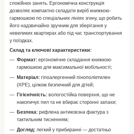
спокійних занять. Ергономічна конструкція
дозволяє компактно складати виріб книжкою-
гармошкою по спеціальних лініях згину, що робить
його надзвичайно зручним для зберігання у
невеликих квартирах або під час транспортування
у поїздках.
Склад та ключові характеристики:
Формат:
ергономічне складання книжкою-
гармошкою для максимальної мобільності;
Матеріал:
гіпоалергенний пінополіетилен
(XPE), цілком безпечний для дітей;
Гігієнічність:
вологостійка поверхня, що не
накопичує пил та не вбирає сторонні запахи;
Безпека:
рифлена антиковзна фактура з
тактильним тисненням;
Догляд:
легкий у прибиранні — достатньо