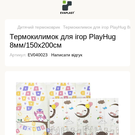
Дитячий термоковрик
Термокилимок для ігор PlayHug 8м
Термокилимок для ігор PlayHug
8мм/150х200см
Артикул:
EV040023
Написати відгук