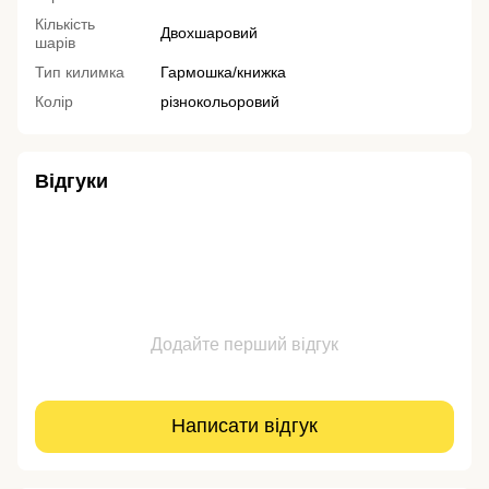
Кількість
Двохшаровий
шарів
Тип килимка
Гармошка/книжка
Колір
різнокольоровий
Відгуки
Додайте перший відгук
Написати відгук