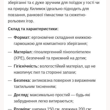
зберіганні та є дуже зручним для поїздок у гості чи
на природу. Килимок ідеально підходить для
повзання, ранкової гімнастики та сюжетно-
рольових ігор.
Склад та характеристики:
Формат:
ергономічне складання книжкою-
гармошкою для компактного зберігання;
Матеріал:
гіпоалергенний пінополіетилен
(XPE), безпечний та приємний на дотик;
Гігієнічність:
вологостійкий матеріал, що не
накопичує пил та сторонні запахи;
Безпека:
антиковзна поверхня з вираженим
тактильним тисненням;
Догляд:
максимально простий — будь-які
забруднення легко витираються;
Розміри:
ширина 150 см, довжина 200 см;