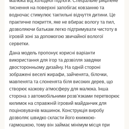
малюка від холодної підлоги. Спеціальне рифлене
тиснення на поверхні запобігає ковзанню та
водночас стимулює тактильні відчуття дитини. Це
практичне покриття, яке не вбирає вологу та пил,
дозволяючи батькам легко підтримувати чистоту в
ігровій зоні за допомогою звичайної вологої
серветки.
Дана модель пропонує корисні варіанти
використання для ігор та дозвілля завдяки
двосторонньому дизайну. На одній стороні
зображені веселі жирафи, зайченята, білочки,
мавпенята та слоненята біля високих дерев, що
створює казкову атмосферу для малюка. Інша
сторона з автомобільними розв'язками перетворює
килимок на справжній ігровий майданчик для
поціновувачів машинок. Конструкція виробу
дозволяє швидко скласти його книжкою-
гармошкою, тому він займає мінімум місця при