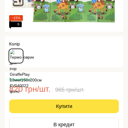
−15%
6
Колір
В наявності
820 грн/шт.
965 грн/шт.
Купити
В кредит