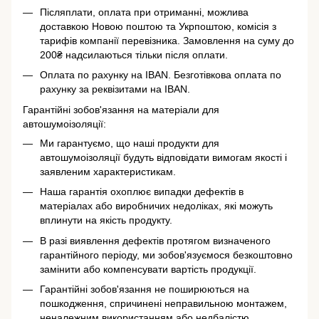
Післяплати, оплата при отриманні, можлива
доставкою Новою поштою та Укрпоштою, комісія з
тарифів компанії перевізника. Замовлення на суму до
200₴ надсилаються тільки після оплати.
Оплата по рахунку на IBAN. Безготівкова оплата по
рахунку за реквізитами на IBAN.
Гарантійні зобов'язання на матеріали для
автошумоізоляції:
Ми гарантуємо, що наші продукти для
автошумоізоляції будуть відповідати вимогам якості і
заявленим характеристикам.
Наша гарантія охоплює випадки дефектів в
матеріалах або виробничих недоліках, які можуть
вплинути на якість продукту.
В разі виявлення дефектів протягом визначеного
гарантійного періоду, ми зобов'язуємося безкоштовно
замінити або компенсувати вартість продукції.
Гарантійні зобов'язання не поширюються на
пошкодження, спричинені неправильною монтажем,
неналежним використанням або недбалістю.