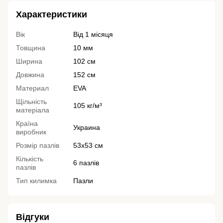
Характеристики
Вік
Від 1 місяця
Товщина
10 мм
Ширина
102 см
Довжина
152 см
Материал
EVA
Щільність
105 кг/м³
матеріала
Країна
Украина
виробник
Розмір пазлів
53х53 см
Кількість
6 пазлів
пазлів
Тип килимка
Пазли
Відгуки