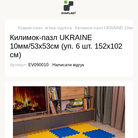
Коврик-пазл, м'яка підлога
Килимок-пазл UKRAINE 10мм/53
Килимок-пазл UKRAINE
10мм/53х53см (уп. 6 шт. 152х102
см)
Артикул:
EV090010
Написати відгук