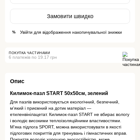
Замовити швидко
Увійти
для відображення накопичувальної знижки
%
ПОКУПКА ЧАСТИНАМИ
6 платежів по 19.17 грн
Опис
Килимок-пазл START 50х50см, зелений
Для пазлів використовується екологічний, безпечний,
м'який і приємний на дотик матеріал —
етиленвінілацетат. Килимок-пазл START не вбирає вологу
і володіє високими теплоізоляційними властивостями.
М'яка підлога SPORT, можна використовувати в якості
підлогових покриттів для тренувань і гімнастичних вправ.
Покриття володіє хорошою зносостійкістю, може