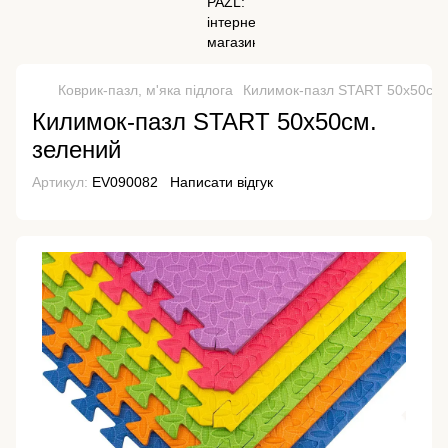
Коврик-пазл, м'яка підлога
Килимок-пазл START 50х50см.
Килимок-пазл START 50х50см.
зелений
Артикул:
EV090082
Написати відгук