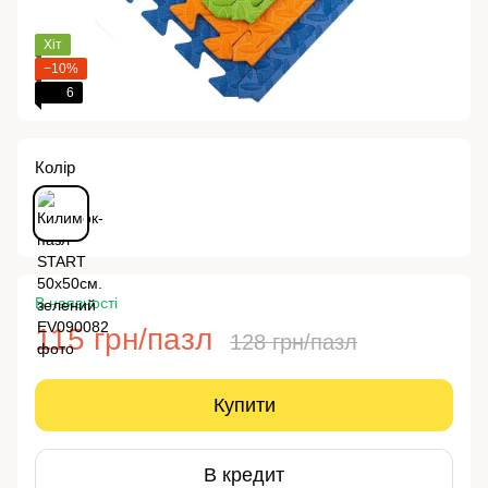
Хіт
−10%
6
Колір
В наявності
115 грн/пазл
128 грн/пазл
Купити
В кредит