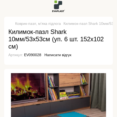
Коврик-пазл, м'яка підлога
Килимок-пазл Shark 10мм/53х53
Килимок-пазл Shark
10мм/53х53см (уп. 6 шт. 152х102
см)
Артикул:
EV090028
Написати відгук