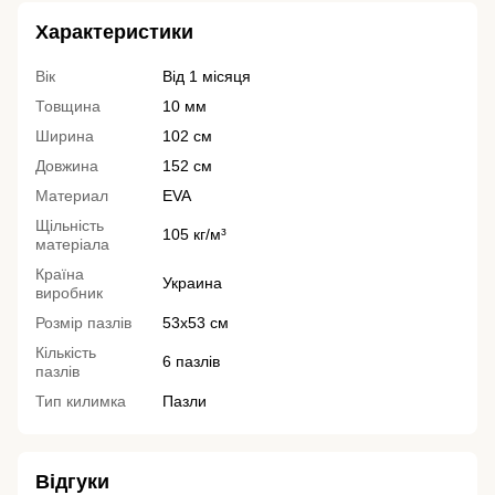
Характеристики
Вік
Від 1 місяця
Товщина
10 мм
Ширина
102 см
Довжина
152 см
Материал
EVA
Щільність
105 кг/м³
матеріала
Країна
Украина
виробник
Розмір пазлів
53х53 см
Кількість
6 пазлів
пазлів
Тип килимка
Пазли
Відгуки