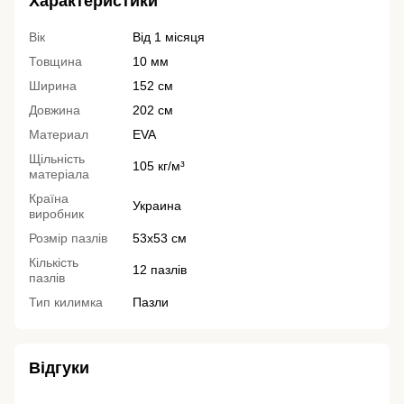
Характеристики
Вік
Від 1 місяця
Товщина
10 мм
Ширина
152 см
Довжина
202 см
Материал
EVA
Щільність
105 кг/м³
матеріала
Країна
Украина
виробник
Розмір пазлів
53х53 см
Кількість
12 пазлів
пазлів
Тип килимка
Пазли
Відгуки