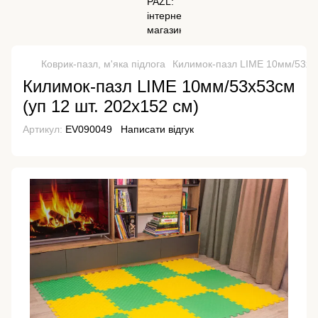
Коврик-пазл, м'яка підлога
Килимок-пазл LIME 10мм/53х53
Килимок-пазл LIME 10мм/53х53см
(уп 12 шт. 202х152 см)
Артикул:
EV090049
Написати відгук