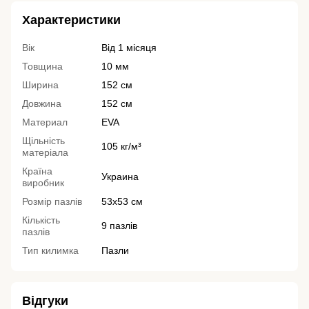
Характеристики
Вік
Від 1 місяця
Товщина
10 мм
Ширина
152 см
Довжина
152 см
Материал
EVA
Щільність
105 кг/м³
матеріала
Країна
Украина
виробник
Розмір пазлів
53х53 см
Кількість
9 пазлів
пазлів
Тип килимка
Пазли
Відгуки