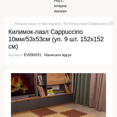
Коврик-пазл, м'яка підлога
Килимок-пазл Cappuccino 10мм
Килимок-пазл Cappuccino
10мм/53х53см (уп. 9 шт. 152х152
см)
Артикул:
EV090031
Написати відгук