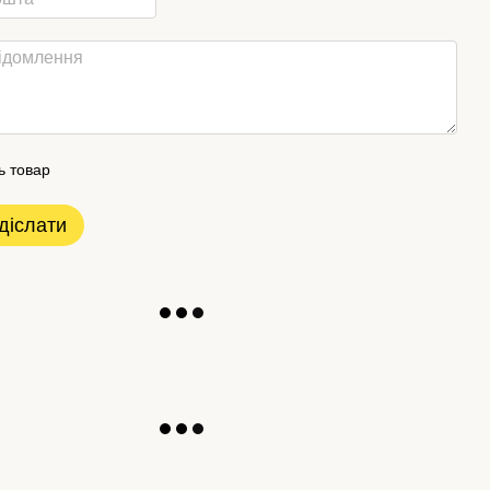
ь товар
діслати