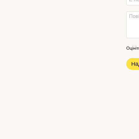
Оцініт
На