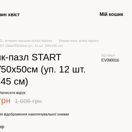
Мій кошик
чин хвіст
: інтернет-магазин м'якої підлоги
Коврик-пазл, м'яка підлога
RT 10мм/50х50см (уп. 12 шт. 190х145 см)
ик-пазл START
Артикул
EV090016
50х50см (уп. 12 шт.
45 см)
Написати відгук
грн
1 606 грн
я відображення накопичувальної знижки
лір