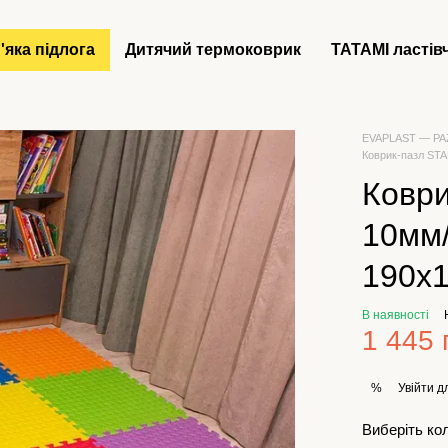
'яка підлога
Дитячий термоковрик
ТАТАМІ ластів
EVAPLAST — PAZL
Коврик-пазл STA
Ковр
10мм/
190х1
В наявності
1 445 
Увійти
дл
%
Виберіть ко